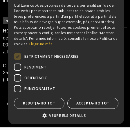
info@bigbendisco.com
Utilitzem cookies pròpies i de tercers per analitzar l’ús del
SPANISH
lloc web i per mostrar-te publicitat relacionada amb les
teves preferències a partir d’un perfil elaborat a partir dels
CATALAN
Informació
Legal
Newsletter
teus hàbits de navegació (per exemple, pàgines visitades).
Pots acceptar o rebutjar totes les cookies prement el botó
Política de
HORARI: obertura
corresponent o configurar-les mitjançant l’enllaç "Mostrar
cookies
de portes a les
detalls". Per a més informació, consulta la nostra Política de
cookies.
Llegir-ne més
00:00 h i tancament
Política de
He llegit i
a les 6:00 h
privacitat
accepto la
ESTRICTAMENT NECESSÀRIES
Avís legal
Política de
Ctra. N II, KM 486.
RENDIMENT
Privacitat
25241 Golmés
ORIENTACIÓ
(Lleida)
Enviar
FUNCIONALITAT
REBUTJA-HO TOT
ACCEPTA-HO TOT
Copyright © BigBenDiscoteca 2024 | Desenvolupat per
Big Bang Tech.
VEURE ELS DETALLS