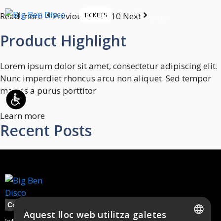
Tingueu
Read more
Previous
TICKETS
1 2 … 10
Next
en
ES
CA
compte
Product Highlight
que
aquest
Lorem ipsum dolor sit amet, consectetur adipiscing elit.
lloc
Nunc imperdiet rhoncus arcu non aliquet. Sed tempor
web
mauris a purus porttitor
inclou
Accessibilitat
un
Learn more
sistema
Recent Posts
d’accessibilitat.
Contacte
Aquest lloc web utilitza galetes