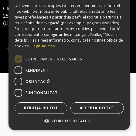
Avís legal
Política de
Utilitzem cookies pròpies i de tercers per analitzar l’ús del
Ctra. N II, KM 486.
SPANISH
Privacitat
lloc web i per mostrar-te publicitat relacionada amb les
25241 Golmés
teves preferències a partir d’un perfil elaborat a partir dels
CATALAN
teus hàbits de navegació (per exemple, pàgines visitades).
(Lleida)
Enviar
Pots acceptar o rebutjar totes les cookies prement el botó
corresponent o configurar-les mitjançant l’enllaç "Mostrar
detalls". Per a més informació, consulta la nostra Política de
cookies.
Llegir-ne més
Copyright © BigBenDiscoteca 2024 | Desenvolupat per
Big Bang Tech.
ESTRICTAMENT NECESSÀRIES
RENDIMENT
ORIENTACIÓ
FUNCIONALITAT
REBUTJA-HO TOT
ACCEPTA-HO TOT
VEURE ELS DETALLS