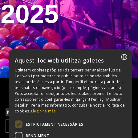
/2025
Aquest lloc web utilitza galetes
Utilitzem cookies pròpies i de tercers per analitzar l’ús del
SPANISH
lloc web i per mostrar-te publicitat relacionada amb les
teves preferències a partir d’un perfil elaborat a partir dels
CATALAN
teus hàbits de navegació (per exemple, pàgines visitades).
Pots acceptar o rebutjar totes les cookies prement el botó
corresponent o configurar-les mitjançant l’enllaç "Mostrar
detalls". Per a més informació, consulta la nostra Política de
cookies.
Llegir-ne més
Newsletter
ESTRICTAMENT NECESSÀRIES
RENDIMENT