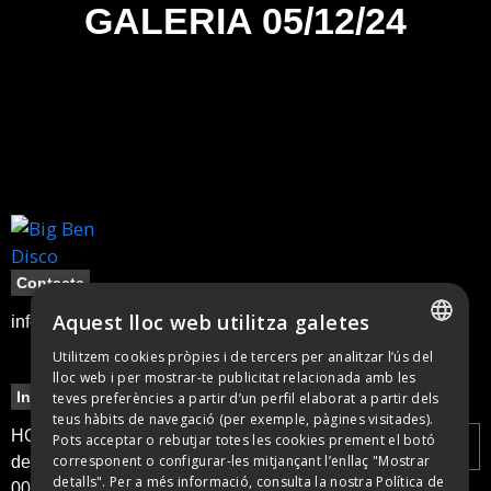
GALERIA 05/12/24
Contacte
Aquest lloc web utilitza galetes
info@bigbendisco.com
Utilitzem cookies pròpies i de tercers per analitzar l’ús del
SPANISH
lloc web i per mostrar-te publicitat relacionada amb les
Informació
Legal
Newsletter
teves preferències a partir d’un perfil elaborat a partir dels
CATALAN
teus hàbits de navegació (per exemple, pàgines visitades).
Política de
HORARI: obertura
Pots acceptar o rebutjar totes les cookies prement el botó
corresponent o configurar-les mitjançant l’enllaç "Mostrar
cookies
de portes a les
detalls". Per a més informació, consulta la nostra Política de
00:00 h i tancament