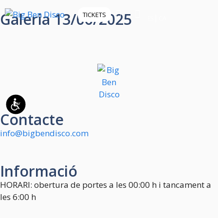
Tingueu
Galeria 13/06/2025
TICKETS
en
ES
CA
compte
que
aquest
lloc
web
inclou
un
Accessibilitat
Contacte
sistema
d’accessibilitat.
info@bigbendisco.com
Informació
HORARI: obertura de portes a les 00:00 h i tancament a
les 6:00 h