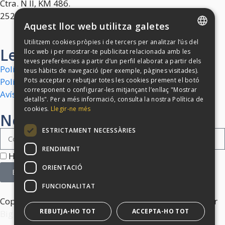
Ctra. N II, KM 486.
25241 Golmés (Lleida)
Aquest lloc web utilitza galetes
Utilitzem cookies pròpies i de tercers per analitzar l’ús del
SPANISH
Legal
lloc web i per mostrar-te publicitat relacionada amb les
teves preferències a partir d’un perfil elaborat a partir dels
CATALAN
Política de cookies
teus hàbits de navegació (per exemple, pàgines visitades).
Política de privacitat
Pots acceptar o rebutjar totes les cookies prement el botó
corresponent o configurar-les mitjançant l’enllaç "Mostrar
Avís legal
detalls". Per a més informació, consulta la nostra Política de
cookies.
Llegir-ne més
Newsletter
ESTRICTAMENT NECESSÀRIES
RENDIMENT
He llegit i accepto la
Política de Privacitat
ORIENTACIÓ
Enviar
FUNCIONALITAT
Copyright © BigBenDiscoteca 2024 | Desenvolupat per
REBUTJA-HO TOT
ACCEPTA-HO TOT
Big Bang Tech.