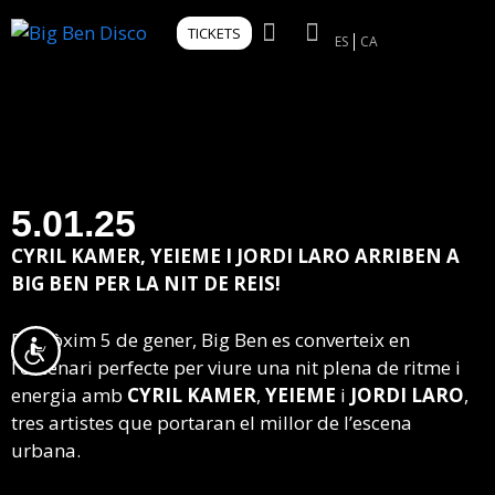
Tingueu
TICKETS
en
ES
CA
compte
que
aquest
lloc
web
inclou
5.01.25
un
CYRIL KAMER, YEIEME I JORDI LARO ARRIBEN A
sistema
BIG BEN PER LA NIT DE REIS!
d’accessibilitat.
El pròxim 5 de gener, Big Ben es converteix en
Accessibilitat
l’escenari perfecte per viure una nit plena de ritme i
energia amb
CYRIL KAMER
,
YEIEME
i
JORDI LARO
,
tres artistes que portaran el millor de l’escena
urbana.