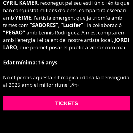
CYRIL KAMER
, reconegut pel seu estil únic i èxits que
han conquistat milions d’oients, compartirà escenari
amb
YEIME
, l’artista emergent que ja triomfa amb
temes com
“SABORES”
,
“Lucifer”
i la col·laboració
“PEGAO”
amb Lennis Rodríguez. A més, comptarem
amb l’energia i el talent del nostre artista local,
JORDI
LARO
, que promet posar el públic a vibrar com mai.
Edat mínima: 16 anys
No et perdis aquesta nit màgica i dona la benvinguda
al 2025 amb el millor ritme! 🎶✨
TICKETS