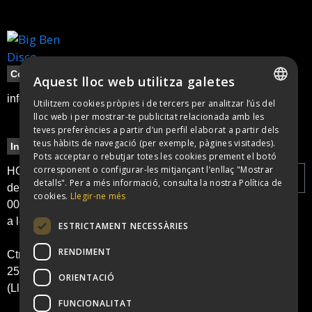
Contacte
Aquest lloc web utilitza galetes
info@bigbendisco.com
Utilitzem cookies pròpies i de tercers per analitzar l’ús del
SPANISH
lloc web i per mostrar-te publicitat relacionada amb les
teves preferències a partir d’un perfil elaborat a partir dels
CATALAN
teus hàbits de navegació (per exemple, pàgines visitades).
Informació
Legal
Newsletter
Pots acceptar o rebutjar totes les cookies prement el botó
Política de
corresponent o configurar-les mitjançant l’enllaç "Mostrar
HORARI: obertura
detalls". Per a més informació, consulta la nostra Política de
cookies
de portes a les
cookies.
Llegir-ne més
00:00 h i tancament
Política de
He llegit i
a les 6:00 h
privacitat
accepto la
ESTRICTAMENT NECESSÀRIES
Avís legal
Política de
RENDIMENT
Ctra. N II, KM 486.
Privacitat
25241 Golmés
ORIENTACIÓ
(Lleida)
Enviar
FUNCIONALITAT