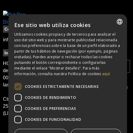
Ese sitio web utiliza cookies
Contacte
Utilizamos cookies propias y de terceros para analizar el
SPANISH
info@bigbendisco.com
uso del sitio web y para mostrarte publicidad relacionada
con tus preferencias sobre la base de un perfil elaborado a
CATALAN
partir de tus hábitos de navegación (por ejemplo, páginas
Información
Legal
Newsletter
visitadas). Puedes aceptar o rechazar todas las cookies
pulsando el botón correspondiente o configurarlas
Política de
HORARIO: apertura
mediante el enlace "Mostrar detalles". Para más
cookies
de puertas a las
información, consulta nuestra Política de cookies
aquí
00:00h y cierre a
Política de
He leído y
las 6:00h
privacidad
acepto la
Política
COOKIES ESTRICTAMENTE NECESARIAS
Aviso legal
de Privacidad
COOKIES DE RENDIMIENTO
Ctra. N II, KM 486.
25241 Golmés
Enviar
COOKIES DE PREFERENCIAS
(Lleida)
COOKIES DE FUNCIONALIDAD