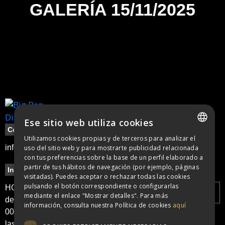
GALERÍA 15/11/2025
Ese sitio web utiliza cookies
Contacte
Utilizamos cookies propias y de terceros para analizar el
SPANISH
info@bigbendisco.com
uso del sitio web y para mostrarte publicidad relacionada
con tus preferencias sobre la base de un perfil elaborado a
CATALAN
partir de tus hábitos de navegación (por ejemplo, páginas
Información
Legal
Newsletter
visitadas). Puedes aceptar o rechazar todas las cookies
pulsando el botón correspondiente o configurarlas
Política de
HORARIO: apertura
mediante el enlace "Mostrar detalles". Para más
cookies
de puertas a las
información, consulta nuestra Política de cookies
aquí
00:00h y cierre a
Política de
He leído y
las 6:00h