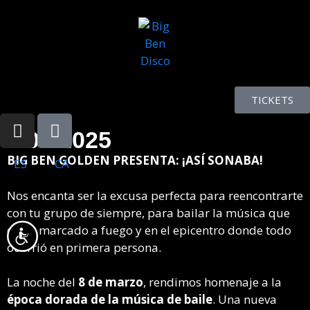
Tingueu
en
compte
que
aquest
lloc
TICKETS
web
inclou
8.03.2025
un
BIG BEN GOLDEN PRESENTA: ¡ASÍ SONABA!
ES
CA
sistema
d’accessibilitat.
Nos encanta ser la excusa perfecta para reencontrarte
con tu grupo de siempre, para bailar la música que
os ha marcado a fuego y en el epicentro donde todo
Accessibilitat
ocurrió en primera persona.
La noche del
8 de marzo
, rendimos homenaje a la
época dorada de la música de baile
. Una nueva