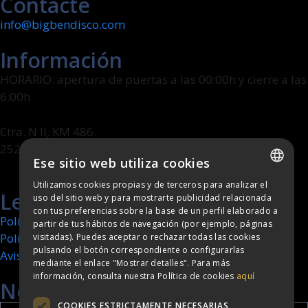
Contacte
info@bigbendisco.com
Información
HORARIO: apertura de puertas a las 00:00h y cierre a las
6:00h
Ctra. N II, KM 486.
25241 Golmés (Lleida)
Ese sitio web utiliza cookies
Utilizamos cookies propias y de terceros para analizar el
SPANISH
Legal
uso del sitio web y para mostrarte publicidad relacionada
con tus preferencias sobre la base de un perfil elaborado a
CATALAN
Política de cookies
partir de tus hábitos de navegación (por ejemplo, páginas
Política de privacidad
visitadas). Puedes aceptar o rechazar todas las cookies
pulsando el botón correspondiente o configurarlas
Aviso legal
mediante el enlace "Mostrar detalles". Para más
información, consulta nuestra Política de cookies
aquí
Newsletter
COOKIES ESTRICTAMENTE NECESARIAS