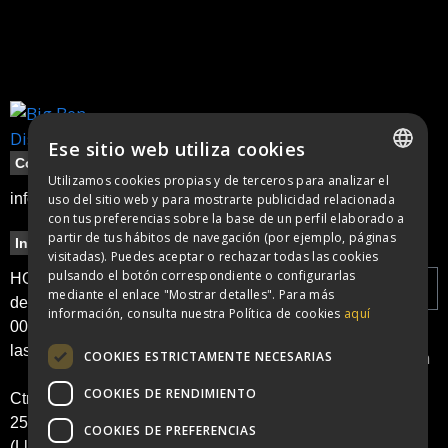
Ese sitio web utiliza cookies
Contacte
Utilizamos cookies propias y de terceros para analizar el
SPANISH
info@bigbendisco.com
uso del sitio web y para mostrarte publicidad relacionada
con tus preferencias sobre la base de un perfil elaborado a
CATALAN
partir de tus hábitos de navegación (por ejemplo, páginas
Información
Legal
Newsletter
visitadas). Puedes aceptar o rechazar todas las cookies
pulsando el botón correspondiente o configurarlas
Política de
HORARIO: apertura
mediante el enlace "Mostrar detalles". Para más
cookies
de puertas a las
información, consulta nuestra Política de cookies
aquí
00:00h y cierre a
Política de
He leído y
las 6:00h
privacidad
acepto la
Política
COOKIES ESTRICTAMENTE NECESARIAS
Aviso legal
de Privacidad
COOKIES DE RENDIMIENTO
Ctra. N II, KM 486.
25241 Golmés
Enviar
COOKIES DE PREFERENCIAS
(Lleida)