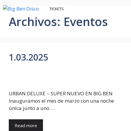
Tingueu
TICKETS
en
ES
CA
Archivos:
Eventos
compte
que
aquest
lloc
web
1.03.2025
inclou
un
sistema
d’accessibilitat.
URBAN DELUXE – SUPER NUEVO EN BIG BEN
Inauguramos el mes de marzo con una noche
única junto a uno …
Read more