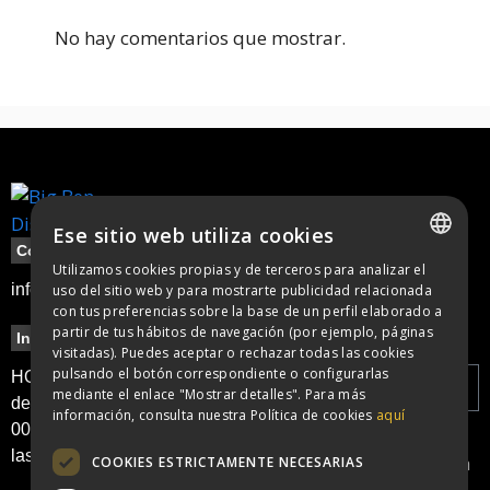
No hay comentarios que mostrar.
Ese sitio web utiliza cookies
Contacte
Utilizamos cookies propias y de terceros para analizar el
SPANISH
info@bigbendisco.com
uso del sitio web y para mostrarte publicidad relacionada
con tus preferencias sobre la base de un perfil elaborado a
CATALAN
partir de tus hábitos de navegación (por ejemplo, páginas
Información
Legal
Newsletter
visitadas). Puedes aceptar o rechazar todas las cookies
pulsando el botón correspondiente o configurarlas
Política de
HORARIO: apertura
mediante el enlace "Mostrar detalles". Para más
cookies
de puertas a las
información, consulta nuestra Política de cookies
aquí
00:00h y cierre a
Política de
He leído y
las 6:00h
privacidad
acepto la
Política
COOKIES ESTRICTAMENTE NECESARIAS
Aviso legal